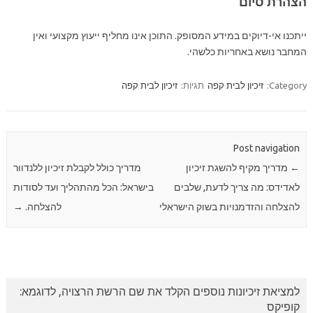
הצהרת סיום
ייתכנו אי-דיוקים במידע המסופק. התוכן אינו מחליף ייעוץ מקצועי ואין
המחבר נושא באחריות כלשהי.
Category:
זיכיון לבית קפה
תגיות:
זיכיון לבית קפה
Post navigation
←
מדריך מקיף להשגת זיכיון
מדריך כולל לקבלת זיכיון ללנדוור
לאדידס: מה צריך לדעת, שלבים
בישראל: הכל מהתהליך ועד לסודות
להצלחה והזדמנויות בשוק הישראלי
להצלחה.
→
למציאת זיכיונות נוספים הקלד את שם הרשת הרצויה, לדוגמא:
קופיקס