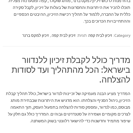
בהזדמנות לרכוש זיכיון למקס ברנר, מותג שוקולד, קפה ומסעדנות מצליח.
תוכלו להכיר את היתרונות והחסרונות של בעלות על זיכיון, לקבל סקירה
כללית על החברה, ללמוד על תהליך רכישת הזיכיון, ההיבטים הכספיים
וההתחייבויות הכרוכים בכך.
Category:
זיכיון לבית קפה
תגיות:
זיכיון לבית קפה
,
זיכיון למקס ברנר
מדריך כולל לקבלת זיכיון ללנדוור
בישראל: הכל מהתהליך ועד לסודות
להצלחה.
המדריך מציע הבנה מעמיקה של זכיינות לנדוור בישראל, כולל תהליך קבלת
הזיכיון, ניהול הסניף והצלחתו. הוא מדגיש את היתרונות שבבחירת מותג
מבוסס, כמו לנדוור, ומספק סודות להצלחה בתפעול העסק, תוך התאמה
לצרכים מקומיים ושמירה על סטנדרטים גבוהים. המדריך כולל גם חלק על
שיפור מתמיד וחדשנות כדי להישאר רלוונטי בשוק המשתנה.