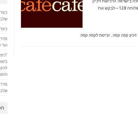
ה בישראל. לרכישת זיכיון
לקפה קפה יש ליצור קשר בטלפון 03-6968038, שלוחה 128 – לבקש את
כיצד
שלב 
כיצד 
זיכיון קפה קפה
,
זכיינות לקפה קפה
מדריך
ועד 
"כיצד
בישר
להקים
וחסרו
מדריך
שלבי
חס