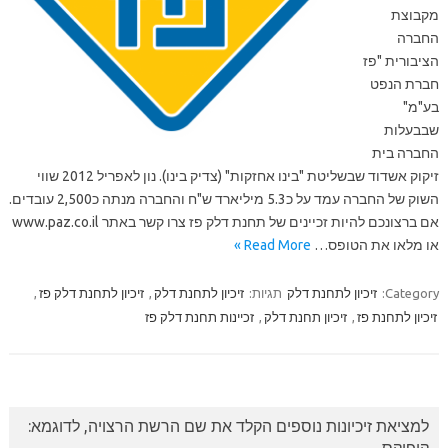
מקבוצת
החברה
הציבורית "פז
חברת הנפט
בע"מ"
שבבעלות
החברה בית
זיקוק אשדוד שבשליטת "בינו אחזקות" (צדיק בינו). נון לאפריל 2012 שווי
השוק של החברה עמד על כ5.3 מיליארד ש"ח והחברה מנתה כ2,500 עובדים.
אם ברצונכם להיות זכיינים של תחנת דלק פז צרו קשר באתר www.paz.co.il
או מלאו את הטופס…
Read More »
Category:
זיכיון לתחנת דלק
תגיות:
זיכיון לתחנת דלק
,
זיכיון לתחנת דלק פז
,
זיכיון לתחנת פז
,
זיכיון תחנת דלק
,
זכיינות תחנת דלק פז
למציאת זיכיונות נוספים הקלד את שם הרשת הרצויה, לדוגמא: