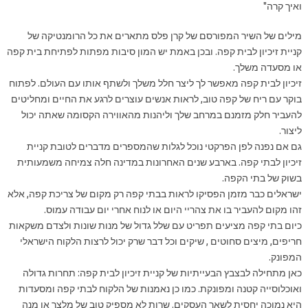
ואיך קרה"
מילים של השיר המפורסם של קרן פלס מתארים את כל הרומנטיקה של
קניית זיכיון לבית קפה. ובכן באמת יש המון סיבות מפתות לפתיחת בית קפה
או מסעדה משלך.
זיכיון לבית קפה מאפשר לך ליצר חלל משלך ולשתף אותו עם העולם. לפתוח
בוקר עם ריח של קפה טוב, לראות אנשים עוצרים לרגע את החיים ומחליטים
להעביר חלק מזמנם במרחב שלך וליהנות מהאווירה הקסומה שאתה יכול
ליצור.
גם אם נפנה לפן הפרקטי נוכל לגלות שהמספרים מדברים לטובת קניית
זיכיון לבתי קפה. בארבע שנים האחרונות במדינה חלה צמיחה משמעותית
בשוק של בתי הקפה.
ישראלים כבר מזמן הפסיקו לראות בבתי קפה רק מקום של צריכת קפה, אלא
זהו מקום להעביר בו את צהריי היום או לנוח אחרי יום עבודה עמוס.
כיום בתי קפה מציעים תפריט עם שלל גדול של מנות שונות ולצדם משקאות
חריפים, מיצים סחוטים , שיקים וכל דבר שרק יכול לרצות הלקוח הישראלי
המפונק.
כאן מתחילה לבצבץ הבעייתיות של קניית זיכיון לבית קפה: תחרות גדולה
ואוכלוסייה קטנה ומפונקת. כמו כן נאמנות של הלקוח לבתי קפה ומסעדות
היא נמוכה יחסית לשאר העסקים. שרות לא מספיק טוב של מלצר או מנה