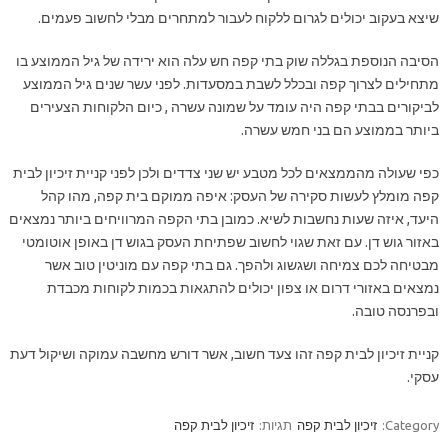
שיצא בעקוב יכולים לגרום ללקוח לעבור למתחרים מבלי לחשוב פעמים.
הסיבה הנוספת בגללה שוק בתי קפה חש עלה הוא ירידה של גיל הממוצע בו
מתחילים לצרוך קפה ובכלל לשבת במסעדות. לפני עשר שנים גיל הממוצע
לביקורים בבתי קפה היה עומד על שמונה עשרה , כיום הלקוחות הצעירים
ביותר בממוצע הם בני חמש עשרה.
כפי שעולה מהממצאים לכל מטבע יש שני צדדים ולכן לפני קניית זיכיון לבית
קפה מומלץ לעשות סקירה של העסק: איפה ממוקם בית קפה, מהו קהל
היעד, איזה שעות נחשבות לשיא. כמובן בתי הקפה המרוויחים ביותר נמצאים
באזור גוש דן. עם זאת שגוי לחשוב שפתיחת העסק בגוש דן באופן אוטומטי
מבטיחה לכם צמיחה ושגשוג ולהפך. גם בתי קפה עם מוניטין טוב אשר
נמצאים באזורי דרום או צפון יכולים להתגאות בכמות לקוחות מכבדת
ובפרנסה טובה.
קניית זיכיון לבית קפה זהו צעד חשוב, אשר דורש מחשבה עמוקה ושיקול דעת
עסקי.
Category:
זיכיון לבית קפה
תגיות:
זיכיון לבית קפה