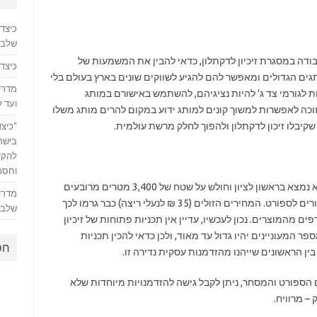
כיצד
שלב 
דה במסגרת זיכיון לדקתלון, כדאי להבין את המשמעות של
כיצד 
ותגים הגדולים ומאפשר להם להגיע לשווקים שונים בארץ בעולם בלי
מדריך
 לגורמי צד ג' להיות נציגיהם, להשתמש באישורם במותג
ועד 
 זוכה לאפשרות למשוך קונים למותג ידוע במקום להרים מותג משלו
יבלו זיכון לדקתלון ולהפוך לחלק מרשת עולמית.
"כיצד
בישר
להקים
וחסרו
נכון להיום, הרשת פתחה סניף אחד בישראל – הוא נמצא בראשון לציון וחולש על שטח של 3,400 מטרים מרובעים
מדריך
ומציע 16,000 מוצרים ב-60 תחומים שונים הקשורים לספורט. המחירים הזולים (35 ₪ לנעלי ריצה) כבר גרמו לכך
שלבי
 מהמוצרים. נכון לעכשיו, עדיין אין תכניות פתוחות של זיכיון
ר המעוניינים יהיו גדול עד מאוד, ולכן כדאי להכין תכניות
חס
ן הראשונים שייהנו מהזדמנות עסקית נדירה זו.
ספורט והמסחר, ניתן לקבל גישה להזדמנויות מיוחדות שלא
– מרוויח.